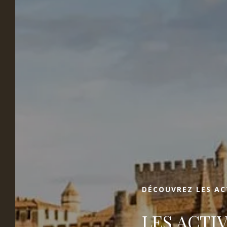
LA VILLA VICHA
Réserver
Nous sommes ravis de vous accueillir à la
Villa Vicha, notre coin de paradis à Aubais, à
30 minutes de Nîmes et Montpellier. Notre
établissement est un havre de paix en pleine
nature où vous pourrez séjourner dans nos
chalets Danois en bois, offrant une
expérience unique et indépendante. Nous
proposons de nombreux services pour
DÉCOUVREZ LES AC
agrémenter votre week-end, vos vacances
ou votre voyage d'affaires.
LES ACTI