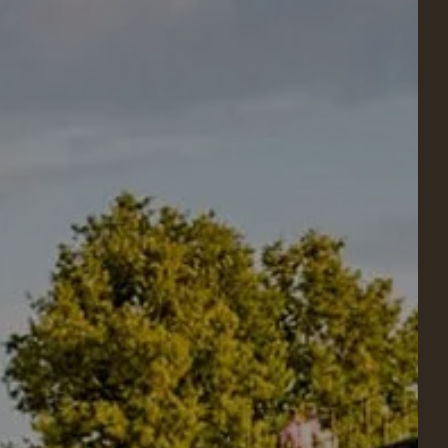
bons cadeaux
 CHAMBRE
er