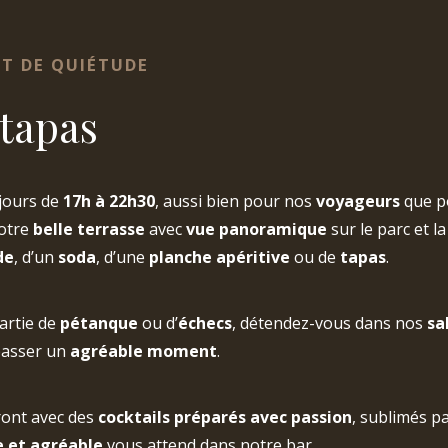
T DE QUIÉTUDE
 tapas
 jours de
17h à 22h30
, aussi bien pour nos
voyageurs
que p
notre
belle terrasse
avec
vue panoramique
sur le parc et la
de
, d’un
soda
, d’une
planche apéritive
ou de
tapas
.
artie de
pétanque
ou d’
échecs
, détendez-vous dans nos
sa
 passer un
agréable moment
.
ont avec des
cocktails préparés avec passion
, sublimés pa
e et agréable
vous attend dans notre bar.