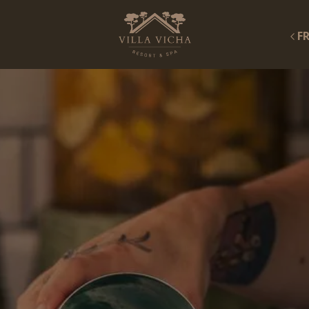
F
NOTRE
RESTAURATIO
LE RESTAURANT HY
LE BAR SKÅL
réserver une chambre