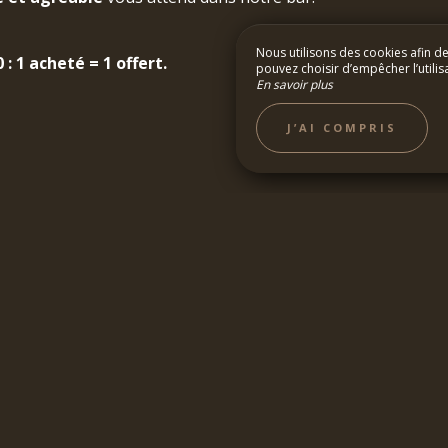
Nous utilisons des cookies afin d
: 1 acheté = 1 offert.
pouvez choisir d’empêcher l’utilis
En savoir plus
SIRS
TOURISME
J’AI COMPRIS
S
ENANT !
des meilleurs tarifs pour
eine nature dans le Gard !