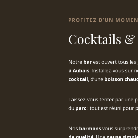
PROFITEZ D'UN MOMEN
Cocktails &
Notre
bar
est ouvert tous les
à Aubais
. Installez-vous sur 
cocktail
, d’une
boisson chau
Laissez-vous tenter par une p
du
parc
: tout est réuni pour
Nos
barmans
vous surprendr
de qualité
. Une
pause simpl