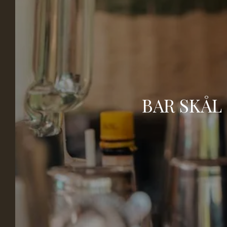
Nous sommes ravis de vous accueillir à la
Villa Vicha, notre coin de paradis à Aubais, à
30 minutes de Nîmes et Montpellier. Notre
établissement est un havre de paix en pleine
nature où vous pourrez séjourner dans nos
chalets Danois en bois, offrant une
BAR SKÅL
expérience unique et indépendante. Nous
proposons de nombreux services pour
agrémenter votre week-end, vos vacances
ou votre voyage d'affaires.