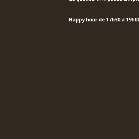
Happy hour de 17h30 à 19h00 
ÉVÉNEMENTS
LOI
MEILLEURS TARIFS GARANTI
RÉSERVEZ DÈS MAINT
Par téléphone, par mail ou via le site internet, profitez 
votre séjour à la Villa Vicha, votre escale atypique en pl