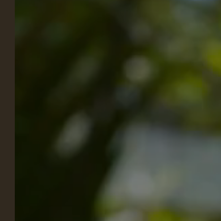
CANINA
GALERÍA
VIDEO
VILLA VICHA
Reservar
Estamos encantados de darle la bienvenida a
Villa Vicha, nuestro rincón del paraíso en
Aubais, a 30 minutos de Nîmes y Montpellier.
Nuestro establecimiento es un remanso de
paz rodeado de naturaleza donde podrás
alojarte en nuestros chalés daneses de
madera, ofreciendo una experiencia única e
independiente. Ofrecemos muchos servicios