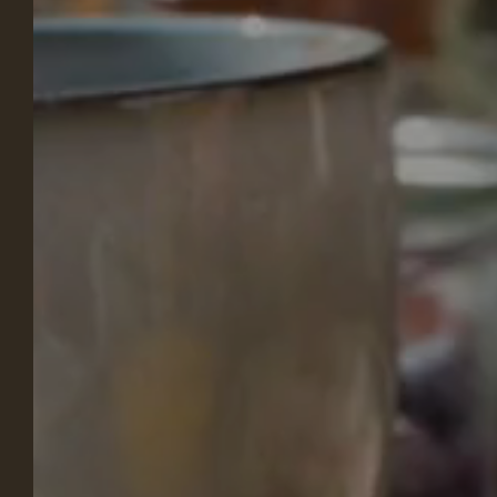
NUE
ALO