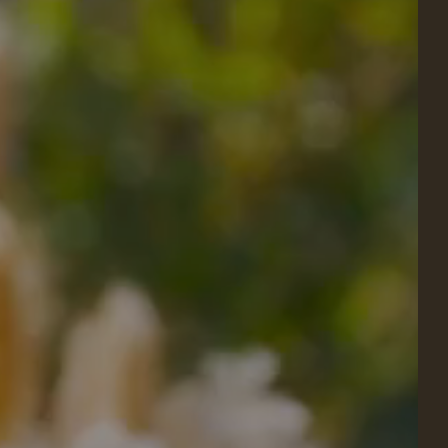
vales de regalo
HABITACIÓN
ar