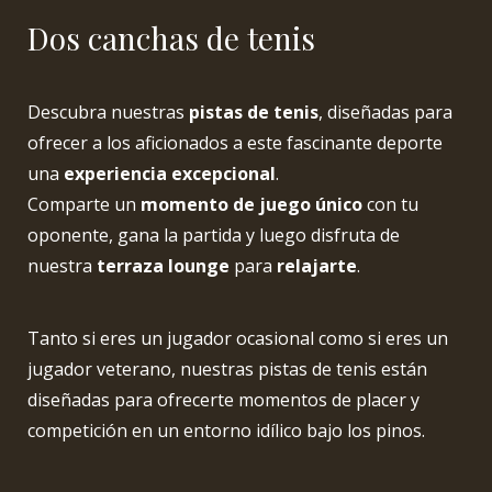
Dos canchas de tenis
Descubra nuestras
pistas de tenis
, diseñadas para
ofrecer a los aficionados a este fascinante deporte
una
experiencia excepcional
.
Comparte un
momento de juego único
con tu
oponente, gana la partida y luego disfruta de
nuestra
terraza lounge
para
relajarte
.
Tanto si eres un jugador ocasional como si eres un
jugador veterano, nuestras pistas de tenis están
diseñadas para ofrecerte momentos de placer y
competición en un entorno idílico bajo los pinos.