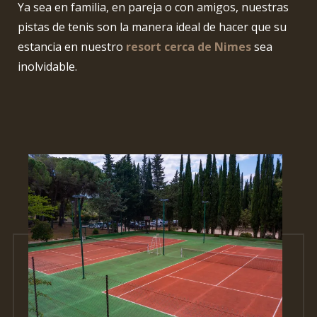
Ya sea en familia, en pareja o con amigos, nuestras
pistas de tenis son la manera ideal de hacer que su
estancia en nuestro
resort cerca de Nimes
sea
inolvidable.