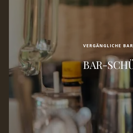
Wir freuen uns, Sie in der Villa Vicha
begrüßen zu dürfen, unserem Paradies in
Aubais, 30 Minuten von Nîmes und
Montpellier entfernt. Unser Haus ist eine
Oase der Ruhe inmitten der Natur, wo Sie in
VERGÄNGLICHE BAR
unseren dänischen Holzchalets übernachten
und ein einzigartiges und unabhängiges
BAR-SCH
Erlebnis bieten können. Wir bieten viele
Dienstleistungen an, um Ihr Wochenende,
Ihren Urlaub oder Ihre Geschäftsreise zu
bereichern.