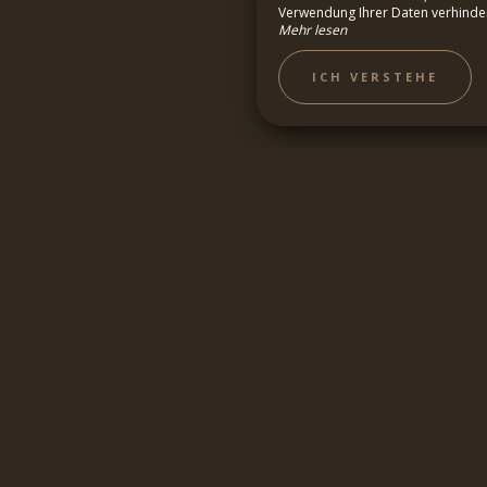
Verwendung Ihrer Daten verhindern,
Mehr lesen
BYS
TOURISMUS
ICH VERSTEHE
T !
 Website von den besten
atypischen Zwischenstopp