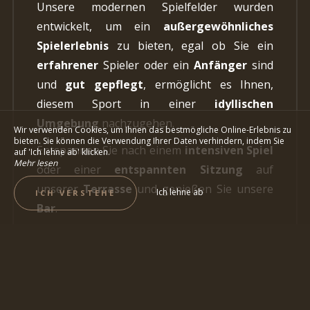
Unsere modernen Spielfelder wurden
entwickelt, um ein
außergewöhnliches
Spielerlebnis
zu bieten, egal ob Sie ein
erfahrener
Spieler oder ein
Anfänger
sind
und
gut gepflegt
, ermöglicht es Ihnen,
diesem Sport in einer
idyllischen
Umgebung
nachzugehen.
Wir verwenden Cookies, um Ihnen das bestmögliche Online-Erlebnis zu
bieten. Sie können die Verwendung Ihrer Daten verhindern, indem Sie
Entspannen Sie nach einem
intensiven Spiel
auf 'Ich lehne ab' klicken.
Mehr lesen
oder einer
entspannten Sitzung
auf
unserer
Terrasse
und genießen Sie unsere
Ich lehne ab
ICH VERSTEHE
Bar
.
Sie können auch unser
Hygge-Restaurant
genießen, in dem Sie
erlesene Küche
erwartet, die auf
frischen
und
lokalen
Produkten
basiert.